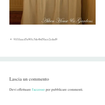
Navigazione
91f1faacd5a901c5de4bd5face2cdad9
Post
Lascia un commento
Devi effettuare
l'accesso
per pubblicare commenti.