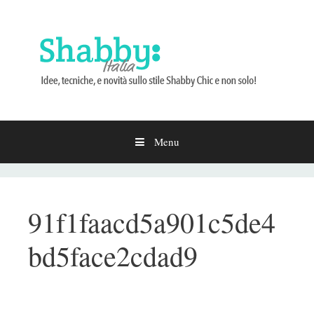
Menu
Vai
al
contenuto
91f1faacd5a901c5de4
bd5face2cdad9