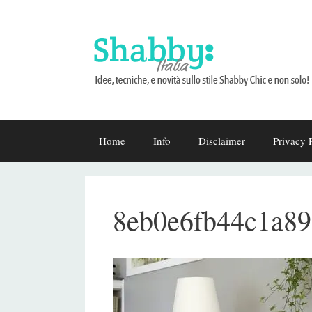
Vai
Home
Info
Disclaimer
Privacy 
al
contenuto
8eb0e6fb44c1a89