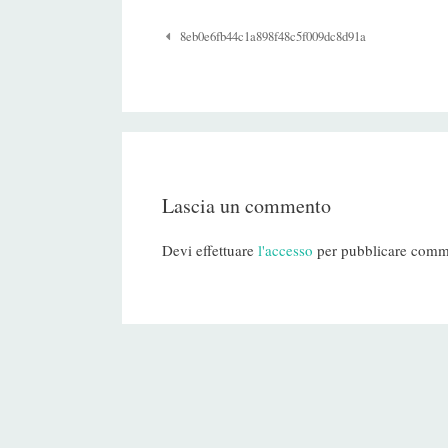
Navigazione
8eb0e6fb44c1a898f48c5f009dc8d91a
Post
Lascia un commento
Devi effettuare
l'accesso
per pubblicare comm