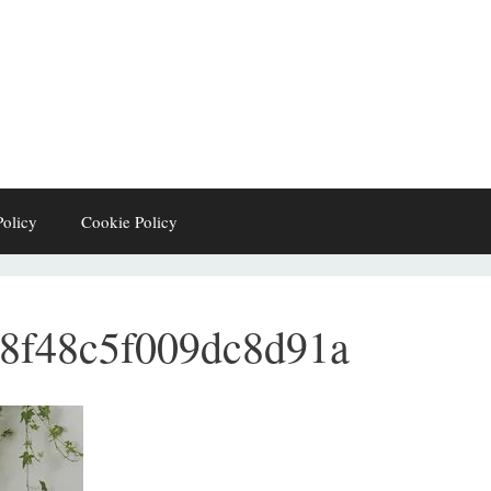
Policy
Cookie Policy
8f48c5f009dc8d91a