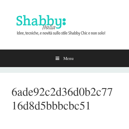
Menu
Vai
al
contenuto
6ade92c2d36d0b2c77
16d8d5bbbcbc51