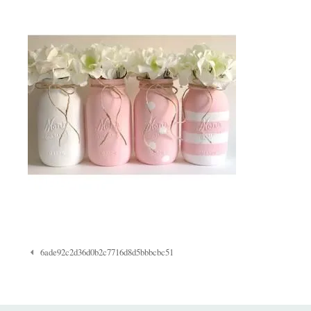
Navigazione
6ade92c2d36d0b2c7716d8d5bbbcbc51
Post