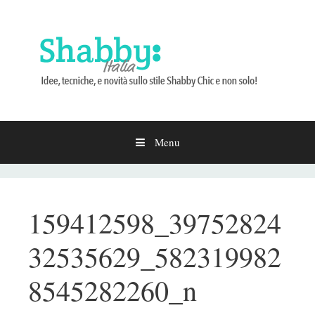
Menu
Vai
al
contenuto
159412598_39752824
32535629_582319982
8545282260_n