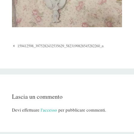
Navigazione
159412598_3975282432535629_5823199828545282260_n
Post
Lascia un commento
Devi effettuare
l'accesso
per pubblicare commenti.