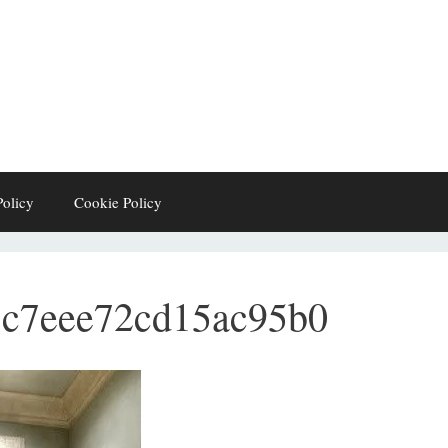
Policy
Cookie Policy
8c7eee72cd15ac95b0