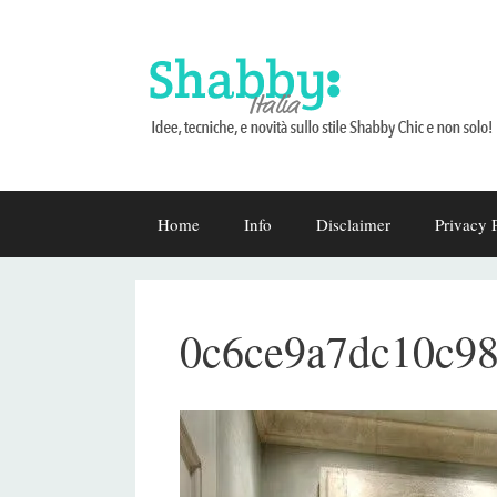
Vai
Home
Info
Disclaimer
Privacy 
al
contenuto
0c6ce9a7dc10c9