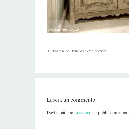
Navigazione
0c6ce9a7dc10c98c7eee72cd15ac95b0
Post
Lascia un commento
Devi effettuare
l'accesso
per pubblicare comm