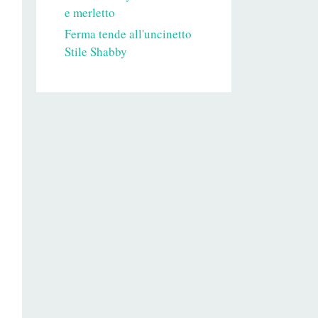
e merletto
Ferma tende all'uncinetto
Stile Shabby