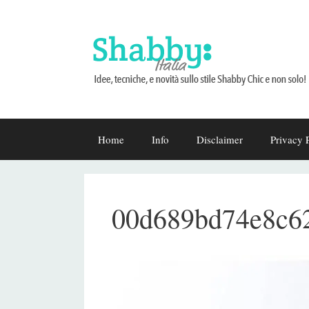
Vai
Home
Info
Disclaimer
Privacy 
al
contenuto
00d689bd74e8c6