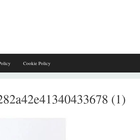
Policy
Cookie Policy
282a42e41340433678 (1)