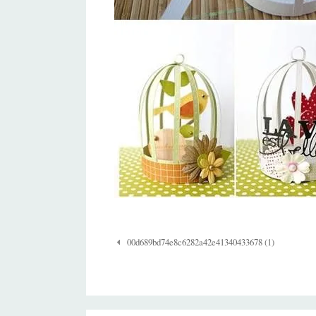
Navigazione
00d689bd74e8c6282a42e41340433678 (1)
Post