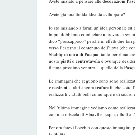
decorazioni Pasq
Avete iniziato a pensare alle
Avete già una timida idea da sviluppare?
Io sto iniziando a farmi un’idea personale s
in poi dobbiamo cominciare a provare a svuot
dico “pressappoco” perchè in effetti due fori pi
verso l’esterno il contenuto dell’uova (che 
Shabby di uova di Pasqua
, tanto per rimaner
piatti
centrotavola
nostri
o
e ovunque desid
Pasq
il tema prossimo venturo….quello della
Le immagini che seguono sono sono realizzat
e nastrini
traforat
… altri ancora
i, che sotto 
realizzarli…..tutti belli comunque e di sicuro e
Nell’ultima immagine vediamo come realizzar
con una miscela di Vinavil e acqua, diluiti al
Per ora fatevi l’occhio con queste immagini, 
fattibilità…….