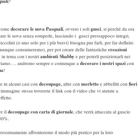
uali
?
decorare le uova Pasquali
gusci
u come
, ovvero i soli
, si perchè da ora
are le uova senza romperle, lasciando i gusci pressappoco integri,
ccolini (o uno solo per i più bravi) bisogna pur farli, per far defluire
creazioni
comunque consumeremo), per poi creare delle fantastiche
ambienti
Shabby
e in tema con i nostri
e per poterli posizionarli nei
decorare i nostri spazi
eriamo…. andremo sempre e comunque a
con
ua
!
decoupage,
merletto
fiori
e in alcuni casi con
altre con
e abbelliti con
l’immagine stessa troverete il link con il video che vi aiutate a
ffetto.
decoupage con carta di giornale
e il
, che verrà attaccata al guscio
 50%.
prossimamente affronteremo il modo più pratico per la loro