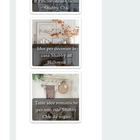
Il Fascino delle Cucine
Shabby Chic
Idee per decorare la
casa Shabby ad
Hallowen
Tante idee romantiche
per uno stile Shabby
Chic da sogno