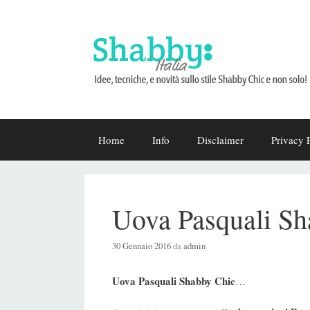
Vai
Home
Info
Disclaimer
Privacy 
al
contenuto
Uova Pasquali Sh
30 Gennaio 2016
da
admin
Uova Pasquali Shabby Chic
…