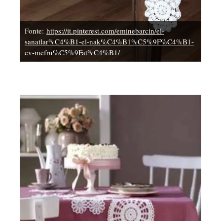
Fonte:
https://it.pinterest.com/eminebarcin/el-
sanatlar%C4%B1-el-nak%C4%B1%C5%9F%C4%B1-
ev-mefru%C5%9Fat%C4%B1/