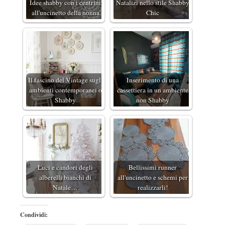
Idee shabby con i centrini
Natalizi nello stile Shabby
all'uncinetto della nonna
Chic
Il fascino del Vintage sugli
Inserimento di una
ambienti contemporanei o
cassettiera in un ambiente
Shabby
non Shabby
Luci e candori degli
Bellissimi runner
alberelli bianchi di
all'uncinetto e schemi per
Natale…
realizzarli!
Condividi: