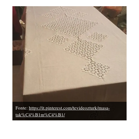
Fonte:
https://it.pinterest.com/tevideozturk/masa-
tak%C4%B1m%C4%B1/