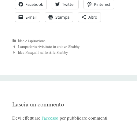
Facebook
Twitter
Pinterest
E-mail
Stampa
Altro
Categorie
Idee e ispirazione
Navigazione
Lampadario rivisitato in chiave Shabby
Post
Idee Pasquali nello stile Shabby
Lascia un commento
Devi effettuare
l'accesso
per pubblicare commenti.