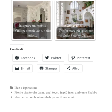
Integrare un mobile
Vintage sottolavabo, nello
Trasformare gli spazi con
stile…
lo Stile Shabby Chic,…
Condividi:
Facebook
Twitter
Pinterest
E-mail
Stampa
Altro
Categorie
Idee e ispirazione
Navigazione
Fiori e piante che danno quel tocco in più in un ambiente Shabby
Post
Idee per le bomboniere Shabby con il macramè