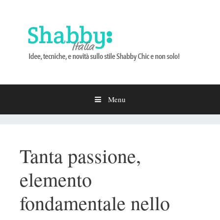
Menu
Vai
al
contenuto
Tanta passione,
elemento
fondamentale nello