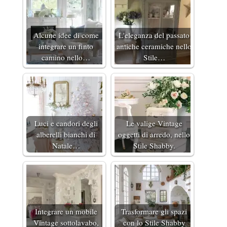
Alcune idee di come
L'eleganza del passato
integrare un finto
antiche ceramiche nello
camino nello…
Stile…
Luci e candori degli
Le valige Vintage
alberelli bianchi di
oggetti di arredo, nello
Natale…
Stile Shabby.
Integrare un mobile
Trasformare gli spazi
Vintage sottolavabo,
con lo Stile Shabby