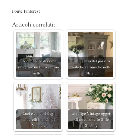
Fonte Pinterest
Articoli correlati:
Alcune idee di come
L'eleganza del passato
integrare un finto camino
antiche ceramiche nello
nello…
Stile…
Luci e candori degli
Le valige Vintage oggetti
alberelli bianchi di
di arredo, nello Stile
Natale…
Shabby.