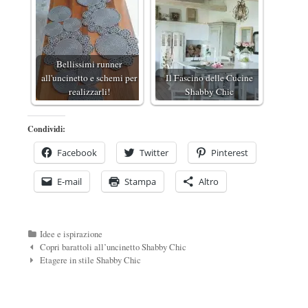
Bellissimi runner
all'uncinetto e schemi per
Il Fascino delle Cucine
realizzarli!
Shabby Chic
Condividi:
Facebook
Twitter
Pinterest
E-mail
Stampa
Altro
Categorie
Idee e ispirazione
Navigazione
Copri barattoli all’uncinetto Shabby Chic
Post
Etagere in stile Shabby Chic