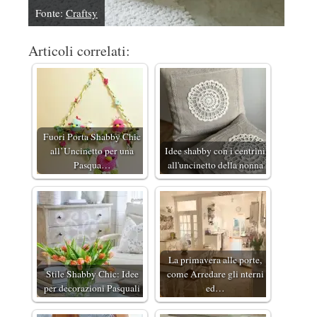
Fonte:
Craftsy
Articoli correlati:
Fuori Porta Shabby Chic
all’Uncinetto per una
Idee shabby con i centrini
Pasqua…
all'uncinetto della nonna
La primavera alle porte,
Stile Shabby Chic: Idee
come Arredare gli nterni
per decorazioni Pasquali
ed…