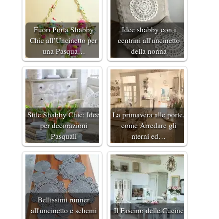
Fuori Porta Shabby
Idee shabby con i
Chic all’Uncinetto per
centrini all'uncinetto
una Pasqua…
della nonna
Stile Shabby Chic: Idee
La primavera alle porte,
per decorazioni
come Arredare gli
Pasquali
nterni ed…
Bellissimi runner
all'uncinetto e schemi
Il Fascino delle Cucine