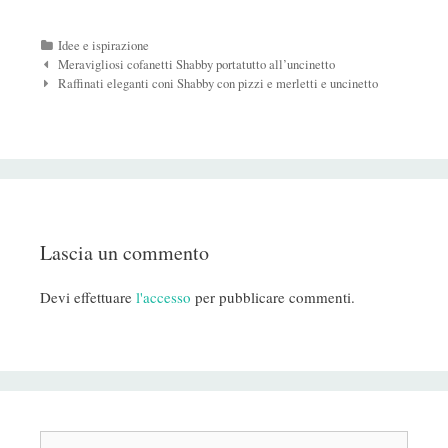
Categorie
Idee e ispirazione
Navigazione
Meravigliosi cofanetti Shabby portatutto all’uncinetto
Post
Raffinati eleganti coni Shabby con pizzi e merletti e uncinetto
Lascia un commento
Devi effettuare
l'accesso
per pubblicare commenti.
Cerca: