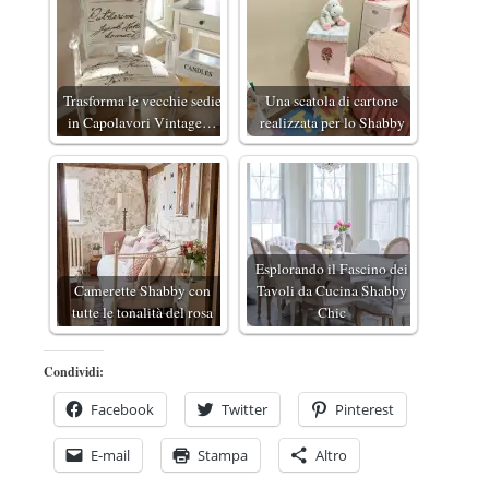
Trasforma le vecchie sedie
Una scatola di cartone
in Capolavori Vintage…
realizzata per lo Shabby
Esplorando il Fascino dei
Camerette Shabby con
Tavoli da Cucina Shabby
tutte le tonalità del rosa
Chic
Condividi:
Facebook
Twitter
Pinterest
E-mail
Stampa
Altro