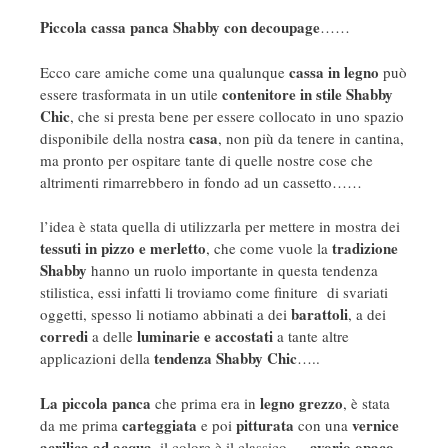
Piccola cassa panca Shabby con decoupage
……
cassa in legno
Ecco care amiche come una qualunque
può
contenitore in stile Shabby
essere trasformata in un utile
Chic
, che si presta bene per essere collocato in uno spazio
casa
disponibile della nostra
, non più da tenere in cantina,
ma pronto per ospitare tante di quelle nostre cose che
altrimenti rimarrebbero in fondo ad un cassetto……
l’idea è stata quella di utilizzarla per mettere in mostra dei
tessuti in pizzo e merletto
tradizione
, che come vuole la
Shabby
hanno un ruolo importante in questa tendenza
stilistica, essi infatti li troviamo come finiture di svariati
barattoli
oggetti, spesso li notiamo abbinati a dei
, a dei
corredi
luminarie e accostati
a delle
a tante altre
tendenza Shabby Chic
applicazioni della
…..
La piccola panca
legno grezzo
che prima era in
, è stata
carteggiata
pitturata
vernice
da me prima
e poi
con una
acrilica
ad acqua
avorio opaco
, il colore è il classico…..
,