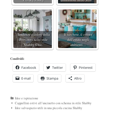
Privacy Policy
dimensioni nello Stile…
Tendenze e colori della
Il turchese, il colore
Provenza nello stile
dell'estate negli
Shabby Chic.
ambienti…
Condividi:
Facebook
Twitter
Pinterest
E-mail
Stampa
Altro
Categorie
Idee e ispirazione
Navigazione
Cappellini estivi all’uncinetto con schema in stile Shabby
Post
Idee salvaspazio utili in una piccola cucina Shabby