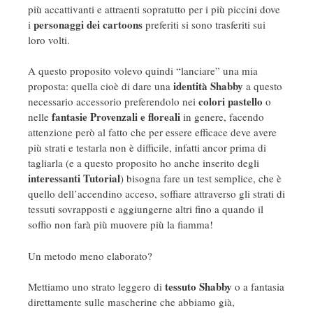
più accattivanti e attraenti sopratutto per i più piccini dove
personaggi dei cartoons
i
preferiti si sono trasferiti sui
loro volti.
A questo proposito volevo quindi “lanciare” una mia
identità Shabby
proposta: quella cioè di dare una
a questo
colori pastello
necessario accessorio preferendolo nei
o
fantasie Provenzali e floreali
nelle
in genere, facendo
attenzione però al fatto che per essere efficace deve avere
più strati e testarla non è difficile, infatti ancor prima di
tagliarla (e a questo proposito ho anche inserito degli
interessanti Tutorial
) bisogna fare un test semplice, che è
quello dell’accendino acceso, soffiare attraverso gli strati di
tessuti sovrapposti e aggiungerne altri fino a quando il
soffio non farà più muovere più la fiamma!
Un metodo meno elaborato?
tessuto Shabby
Mettiamo uno strato leggero di
o a fantasia
direttamente sulle mascherine che abbiamo già,