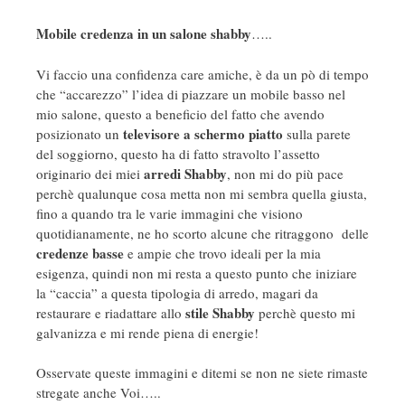
Mobile credenza in un salone shabby
…..
Vi faccio una confidenza care amiche, è da un pò di tempo
che “accarezzo” l’idea di piazzare un mobile basso nel
mio salone, questo a beneficio del fatto che avendo
televisore a schermo piatto
posizionato un
sulla parete
del soggiorno, questo ha di fatto stravolto l’assetto
arredi Shabby
originario dei miei
, non mi do più pace
perchè qualunque cosa metta non mi sembra quella giusta,
fino a quando tra le varie immagini che visiono
quotidianamente, ne ho scorto alcune che ritraggono delle
credenze basse
e ampie che trovo ideali per la mia
esigenza, quindi non mi resta a questo punto che iniziare
la “caccia” a questa tipologia di arredo, magari da
stile
Shabby
restaurare e riadattare allo
perchè questo mi
galvanizza e mi rende piena di energie!
Osservate queste immagini e ditemi se non ne siete rimaste
stregate anche Voi…..