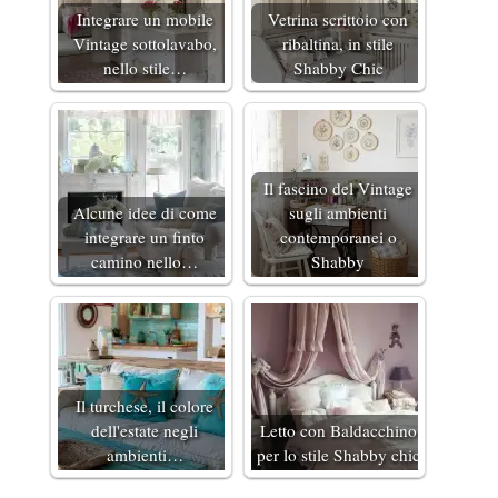
Integrare un mobile
Vetrina scrittoio con
Vintage sottolavabo,
ribaltina, in stile
nello stile…
Shabby Chic
Il fascino del Vintage
Alcune idee di come
sugli ambienti
integrare un finto
contemporanei o
camino nello…
Shabby
Il turchese, il colore
dell'estate negli
Letto con Baldacchino
ambienti…
per lo stile Shabby chic