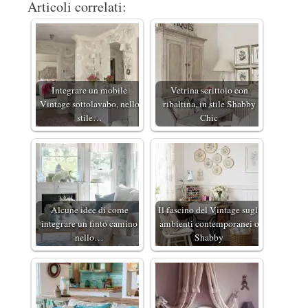
Articoli correlati:
Integrare un mobile
Vetrina scrittoio con
Vintage sottolavabo, nello
ribaltina, in stile Shabby
stile…
Chic
Alcune idee di come
Il fascino del Vintage sugli
integrare un finto camino
ambienti contemporanei o
nello…
Shabby