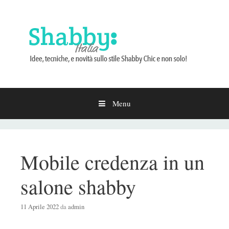
Menu
Vai
al
contenuto
Mobile credenza in un
salone shabby
11 Aprile 2022
da
admin