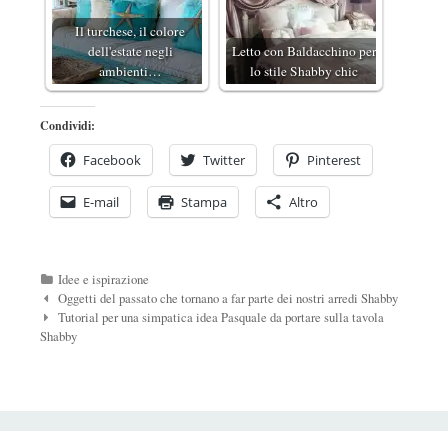
Il turchese, il colore
dell'estate negli
Letto con Baldacchino per
ambienti…
lo stile Shabby chic
Condividi:
Facebook
Twitter
Pinterest
E-mail
Stampa
Altro
Categorie
Idee e ispirazione
Navigazione
Oggetti del passato che tornano a far parte dei nostri arredi Shabby
Post
Tutorial per una simpatica idea Pasquale da portare sulla tavola
Shabby