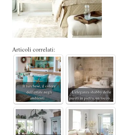
Articoli correlati:
Il turchese, il colore
dell'estate negli
L'eleganza shabby delle
ambienti…
pareti in pietra, un tocco…