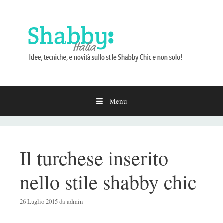
Menu
Vai
al
contenuto
Il turchese inserito
nello stile shabby chic
26 Luglio 2015
da
admin