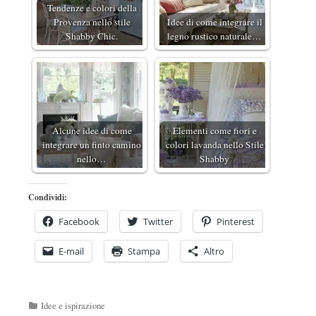
Tendenze e colori della
Provenza nello stile
Idee di come integrare il
Shabby Chic.
legno rustico naturale…
Alcune idee di come
Elementi come fiori e
integrare un finto camino
colori lavanda nello Stile
nello…
Shabby
Condividi:
Facebook
Twitter
Pinterest
E-mail
Stampa
Altro
Categorie
Idee e ispirazione