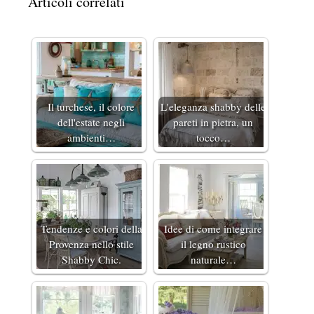
Articoli correlati
Il turchese, il colore
L'eleganza shabby delle
dell'estate negli
pareti in pietra, un
ambienti…
tocco…
Tendenze e colori della
Idee di come integrare
Provenza nello stile
il legno rustico
Shabby Chic.
naturale…