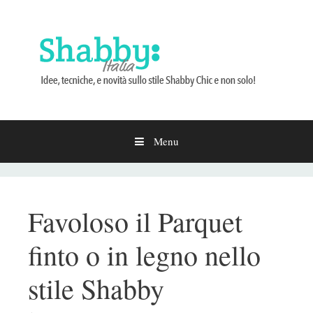
Menu
Vai
al
contenuto
Favoloso il Parquet
finto o in legno nello
stile Shabby