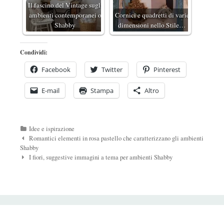
Il fascino del Vintage sugli
ambienti contemporanei o
Cornici e quadretti di varie
Shabby
dimensioni nello Stile…
Condividi:
Facebook
Twitter
Pinterest
E-mail
Stampa
Altro
Categorie
Idee e ispirazione
Navigazione
Romantici elementi in rosa pastello che caratterizzano gli ambienti
Post
Shabby
I fiori, suggestive immagini a tema per ambienti Shabby