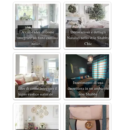
Alcune idee di come
Decorazioni e dettagli
integrare un finto camino
Natalizi nello stile Shabby
nello…
Chic
Inserimento di una
Idee di come integrare il
cassettiera in un ambiente
legno rustico naturale…
non Shabby