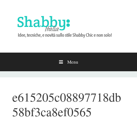
Menu
Vai
al
contenuto
e615205c08897718db
58bf3ca8ef0565