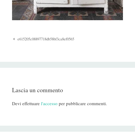
Navigazione
e615205c08897718db58bf3ca8ef0565
Post
Lascia un commento
Devi effettuare
l'accesso
per pubblicare commenti.