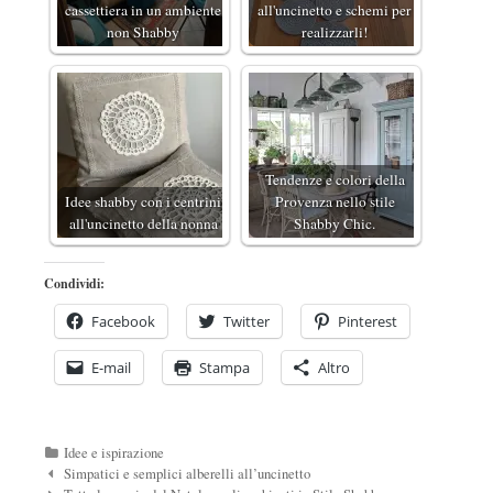
cassettiera in un ambiente
all'uncinetto e schemi per
non Shabby
realizzarli!
Tendenze e colori della
Idee shabby con i centrini
Provenza nello stile
all'uncinetto della nonna
Shabby Chic.
Condividi:
Facebook
Twitter
Pinterest
E-mail
Stampa
Altro
Categorie
Idee e ispirazione
Navigazione
Simpatici e semplici alberelli all’uncinetto