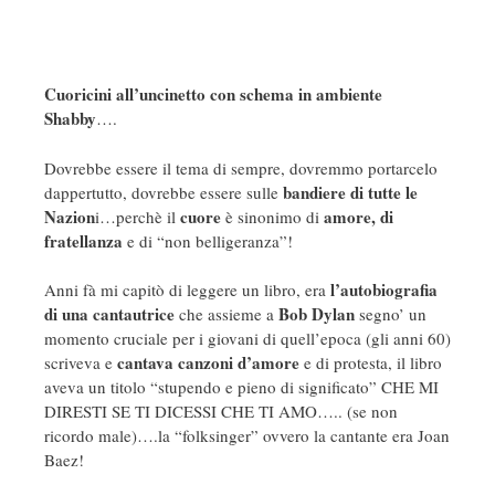
Cuoricini all’uncinetto con schema in ambiente
Shabby
….
Dovrebbe essere il tema di sempre, dovremmo portarcelo
bandiere di tutte le
dappertutto, dovrebbe essere sulle
Nazion
cuore
amore, di
i…perchè il
è sinonimo di
fratellanza
e di “non belligeranza”!
l’autobiografia
Anni fà mi capitò di leggere un libro, era
di una cantautrice
Bob Dylan
che assieme a
segno’ un
momento cruciale per i giovani di quell’epoca (gli anni 60)
cantava canzoni d’amore
scriveva e
e di protesta, il libro
aveva un titolo “stupendo e pieno di significato” CHE MI
DIRESTI SE TI DICESSI CHE TI AMO….. (se non
ricordo male)….la “folksinger” ovvero la cantante era Joan
Baez!