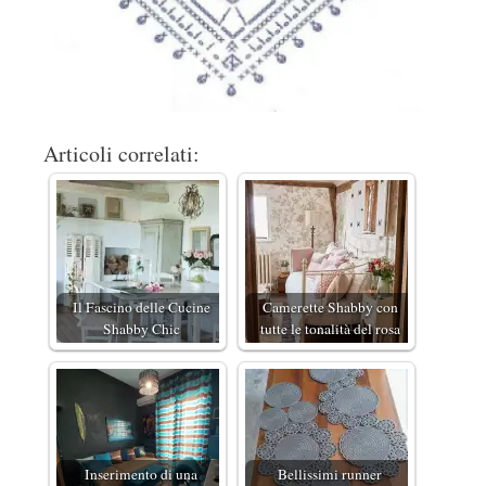
Articoli correlati:
Il Fascino delle Cucine
Camerette Shabby con
Shabby Chic
tutte le tonalità del rosa
Inserimento di una
Bellissimi runner