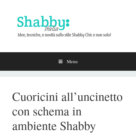
Menu
Vai
al
contenuto
Cuoricini all’uncinetto
con schema in
ambiente Shabby