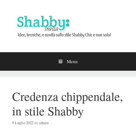
Menu
Vai
al
contenuto
Credenza chippendale,
in stile Shabby
9 Luglio 2022
da
admin