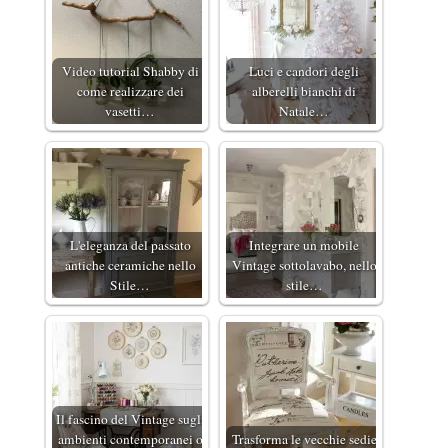
Video tutorial Shabby di
Luci e candori degli
come realizzare dei
alberelli bianchi di
vasetti…
Natale…
L'eleganza del passato
Integrare un mobile
antiche ceramiche nello
Vintage sottolavabo, nello
Stile…
stile…
Il fascino del Vintage sugli
ambienti contemporanei o
Trasforma le vecchie sedie