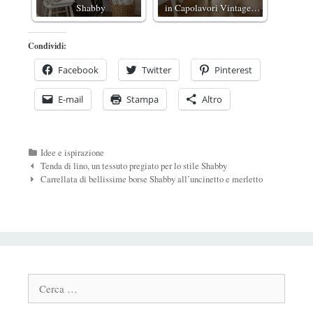
Shabby
in Capolavori Vintage…
Condividi:
Facebook
Twitter
Pinterest
E-mail
Stampa
Altro
Categorie
Idee e ispirazione
Navigazione
Tenda di lino, un tessuto pregiato per lo stile Shabby
Post
Carrellata di bellissime borse Shabby all’uncinetto e merletto
Cerca: