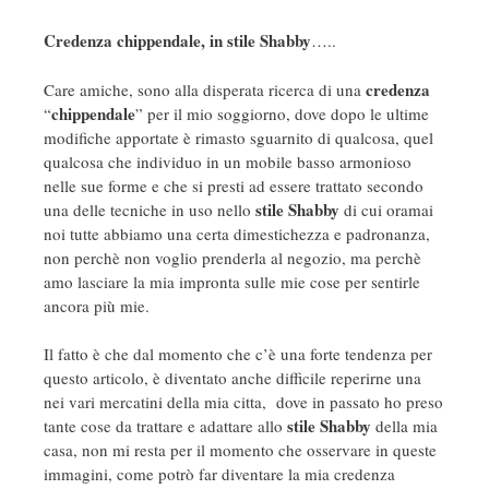
Credenza chippendale, in stile Shabby
…..
credenza
Care amiche, sono alla disperata ricerca di una
chippendale
“
” per il mio soggiorno, dove dopo le ultime
modifiche apportate è rimasto sguarnito di qualcosa, quel
qualcosa che individuo in un mobile basso armonioso
nelle sue forme e che si presti ad essere trattato secondo
stile Shabby
una delle tecniche in uso nello
di cui oramai
noi tutte abbiamo una certa dimestichezza e padronanza,
non perchè non voglio prenderla al negozio, ma perchè
amo lasciare la mia impronta sulle mie cose per sentirle
ancora più mie.
Il fatto è che dal momento che c’è una forte tendenza per
questo articolo, è diventato anche difficile reperirne una
nei vari mercatini della mia citta, dove in passato ho preso
stile Shabby
tante cose da trattare e adattare allo
della mia
casa, non mi resta per il momento che osservare in queste
immagini, come potrò far diventare la mia credenza