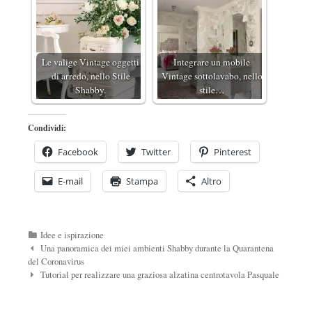
Le valige Vintage oggetti
Integrare un mobile
di arredo, nello Stile
Vintage sottolavabo, nello
Shabby.
stile…
Condividi:
Facebook
Twitter
Pinterest
E-mail
Stampa
Altro
Categorie
Idee e ispirazione
Navigazione
Una panoramica dei miei ambienti Shabby durante la Quarantena
Post
del Coronavirus
Tutorial per realizzare una graziosa alzatina centrotavola Pasquale