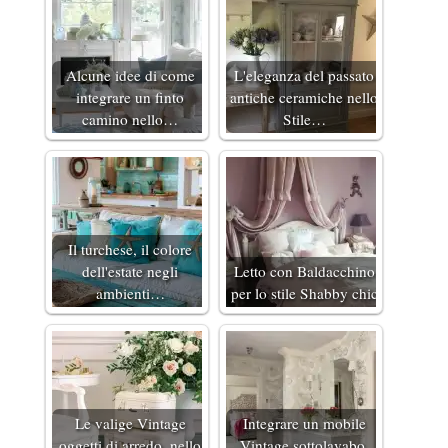
Alcune idee di come
L'eleganza del passato
integrare un finto
antiche ceramiche nello
camino nello…
Stile…
Il turchese, il colore
dell'estate negli
Letto con Baldacchino
ambienti…
per lo stile Shabby chic
Le valige Vintage
Integrare un mobile
oggetti di arredo, nello
Vintage sottolavabo,