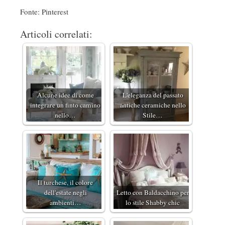
Fonte: Pinterest
Articoli correlati:
Alcune idee di come
L'eleganza del passato
integrare un finto camino
antiche ceramiche nello
nello…
Stile…
Il turchese, il colore
dell'estate negli
Letto con Baldacchino per
ambienti…
lo stile Shabby chic