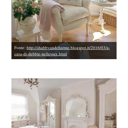
Fonte:
http://shabbyandcharme.blogspot.it/2016/03/a-
casa-di-debbie-nellessex.html