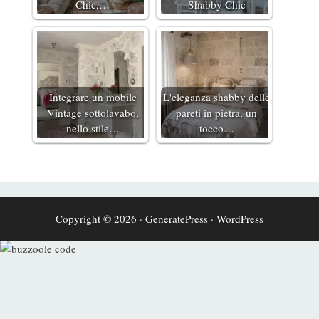
Chic,…
Shabby Chic
Integrare un mobile
L'eleganza shabby delle
Vintage sottolavabo,
pareti in pietra, un
nello stile…
tocco…
Copyright © 2026
·
GeneratePress
·
WordPress