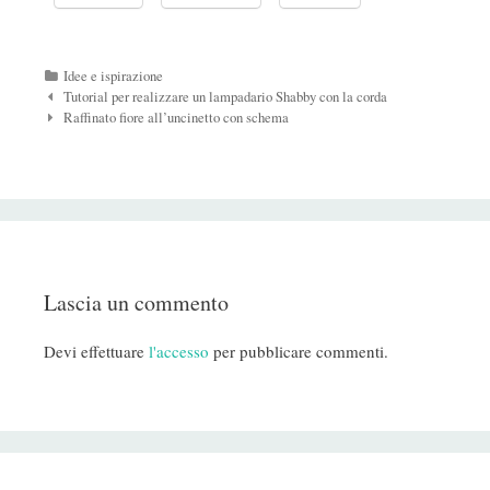
Categorie
Idee e ispirazione
Navigazione
Tutorial per realizzare un lampadario Shabby con la corda
Post
Raffinato fiore all’uncinetto con schema
Lascia un commento
Devi effettuare
l'accesso
per pubblicare commenti.