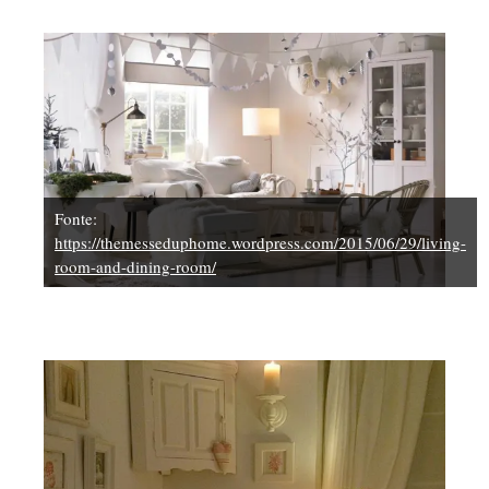
Fonte:
https://themesseduphome.wordpress.com/2015/06/29/living-
room-and-dining-room/