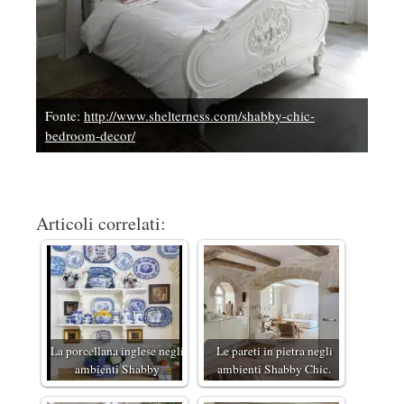
Fonte:
http://www.shelterness.com/shabby-chic-
bedroom-decor/
Articoli correlati:
La porcellana inglese negli
Le pareti in pietra negli
ambienti Shabby
ambienti Shabby Chic.