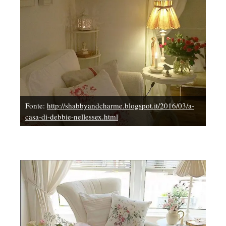
Fonte:
http://shabbyandcharme.blogspot.it/2016/03/a-
casa-di-debbie-nellessex.html