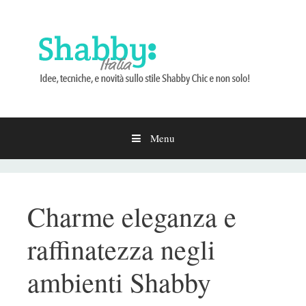
Menu
Vai
al
contenuto
Charme eleganza e
raffinatezza negli
ambienti Shabby