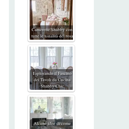
Camerette Shabby con
tutte le tonalità del rosa
Esplorando il Fascino
dei Tavoli da Cucina
Shabby Chic
Alcune idee di come