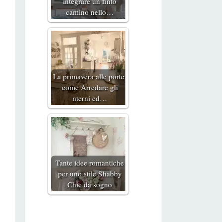
integrare un finto
camino nello…
La primavera alle porte,
come Arredare gli
nterni ed…
Tante idee romantiche
per uno stile Shabby
Chic da sogno