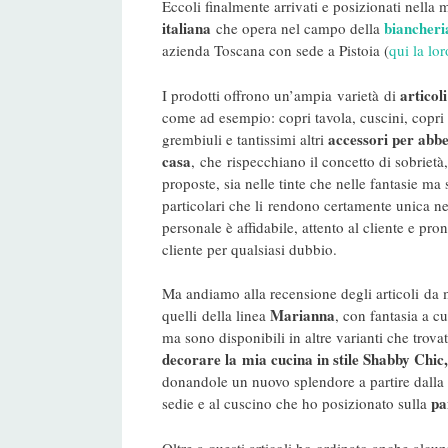
Eccoli finalmente arrivati e posizionati nella 
italiana
biancheri
che opera nel campo della
azienda Toscana con sede a Pistoia (
qui la lo
articoli
I prodotti offrono un’ampia varietà di
come ad esempio: copri tavola, cuscini, copri 
accessori per abbe
grembiuli e tantissimi altri
casa
,
che rispecchiano il concetto di sobrietà,
proposte, sia nelle tinte che nelle fantasie ma 
particolari che li rendono certamente unica ne
personale è affidabile, attento al cliente e pron
cliente per qualsiasi dubbio.
Ma andiamo alla recensione degli articoli da m
Marianna
quelli della linea
, con fantasia a cu
ma sono disponibili in altre varianti che trova
decorare la mia cucina in stile Shabby Chic
donandole un nuovo splendore a partire dalla
pa
sedie e al cuscino che ho posizionato sulla
Oltre a questi articoli ho ordinato anche alcuni