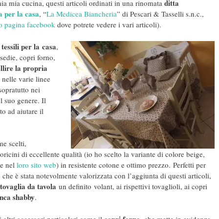
ditta
mia mia cucina, questi articoli ordinati in una rinomata
a per la casa
, “
La Medicea Biancheria
” di Pescari & Tasselli s.n.c.,
ro pagina facebook
dove potrete vedere i vari articoli).
 tessili per la
casa
,
sedie, copri forno,
llire la propria
 nelle varie linee
sopratutto nei
l suo genere. Il
to ad aiutare il
e scelti,
oricini di eccellente qualità (io ho scelto la variante di colore beige,
te nel
loro sito web
) in resistente cotone e ottimo prezzo. Perfetti per
,
che è stata notevolmente valorizzata con l’aggiunta di questi articoli,
tovaglia da tavola
un definito volant, ai rispettivi tovaglioli, ai copri
nca shabby
.
copri forno
 altri accessori particolari come il
, che mette in evidenza