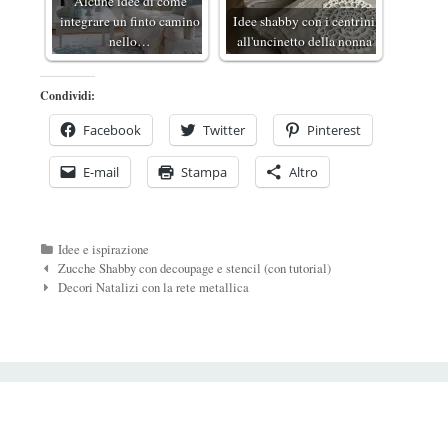
Alcune idee di come
integrare un finto camino
Idee shabby con i centrini
nello…
all'uncinetto della nonna
Condividi:
Facebook
Twitter
Pinterest
E-mail
Stampa
Altro
Categorie
Idee e ispirazione
Navigazione
Zucche Shabby con decoupage e stencil (con tutorial)
Post
Decori Natalizi con la rete metallica