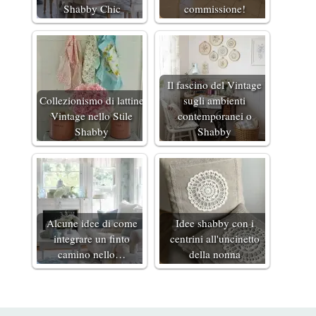
Shabby Chic
commissione!
Il fascino del Vintage
Collezionismo di lattine
sugli ambienti
Vintage nello Stile
contemporanei o
Shabby
Shabby
Alcune idee di come
Idee shabby con i
integrare un finto
centrini all'uncinetto
camino nello…
della nonna