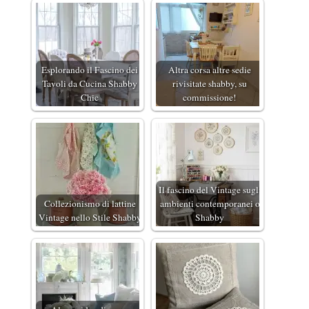
Esplorando il Fascino dei
Altra corsa altre sedie
Tavoli da Cucina Shabby
rivisitate shabby, su
Chic
commissione!
Il fascino del Vintage sugli
Collezionismo di lattine
ambienti contemporanei o
Vintage nello Stile Shabby
Shabby