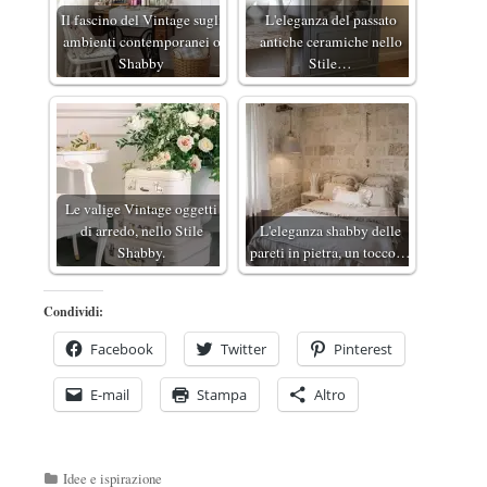
Il fascino del Vintage sugli
L'eleganza del passato
ambienti contemporanei o
antiche ceramiche nello
Shabby
Stile…
Le valige Vintage oggetti
di arredo, nello Stile
L'eleganza shabby delle
Shabby.
pareti in pietra, un tocco…
Condividi:
Facebook
Twitter
Pinterest
E-mail
Stampa
Altro
Categorie
Idee e ispirazione