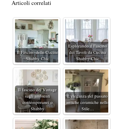
Articoli correlati
Esplorando il Fascino
Il Fascino delle Cucine
dei Tavoli da Cucina
Shabby Chic
Shabby Chic
Il fascino del Vintage
sugli ambienti
L'eleganza del passato
contemporanei o
antiche ceramiche nello
Shabby
Stile…