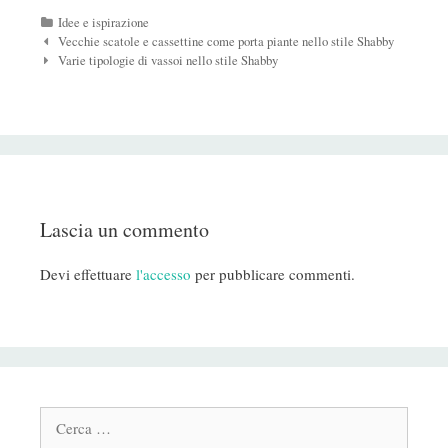
Categorie
Idee e ispirazione
Navigazione
Vecchie scatole e cassettine come porta piante nello stile Shabby
Post
Varie tipologie di vassoi nello stile Shabby
Lascia un commento
Devi effettuare
l'accesso
per pubblicare commenti.
Cerca: