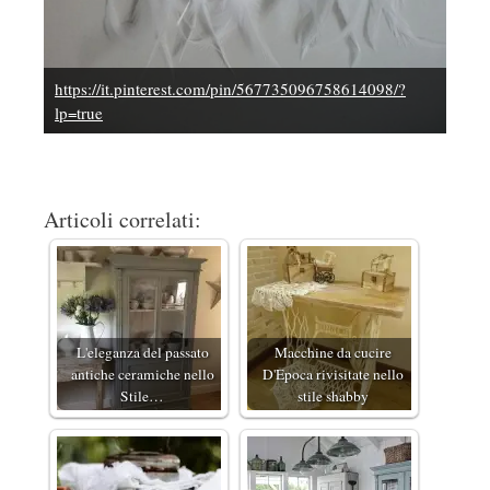
https://it.pinterest.com/pin/567735096758614098/?
lp=true
Articoli correlati:
L'eleganza del passato
Macchine da cucire
antiche ceramiche nello
D'Epoca rivisitate nello
Stile…
stile shabby