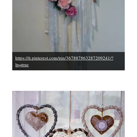
https://it.pinterest.com/pin/367887863287209241/?
lp=true