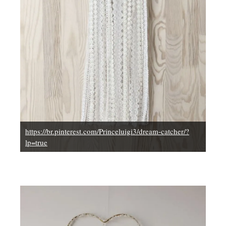
https://br.pinterest.com/Princeluigi3/dream-catcher/?
lp=true