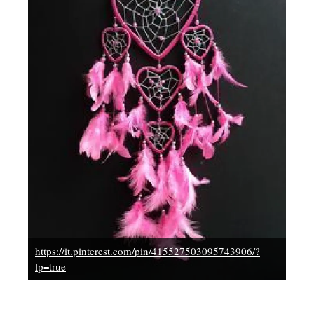
https://it.pinterest.com/pin/415527503095743906/?
lp=true