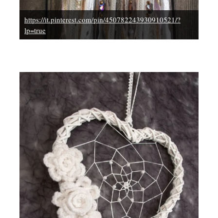
https://it.pinterest.com/pin/450782243930910521/?
lp=true