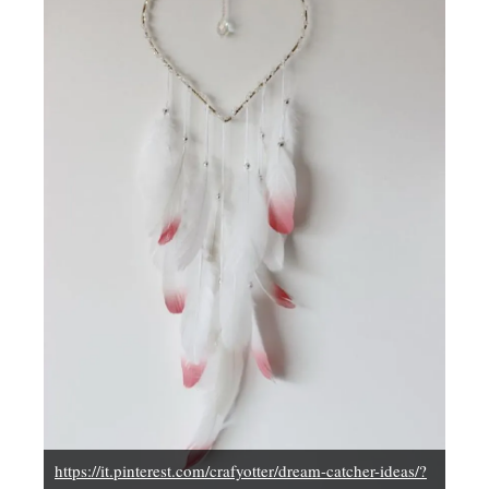
https://it.pinterest.com/crafyotter/dream-catcher-ideas/?