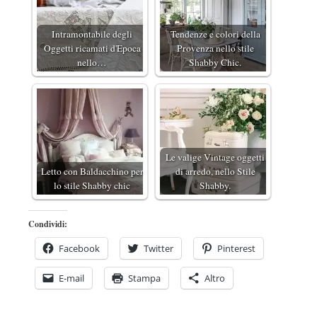
Intramontabile degli
Tendenze e colori della
Oggetti ricamati d'Epoca
Provenza nello stile
nello…
Shabby Chic.
Le valige Vintage oggetti
Letto con Baldacchino per
di arredo, nello Stile
lo stile Shabby chic
Shabby.
Condividi:
Facebook
Twitter
Pinterest
E-mail
Stampa
Altro