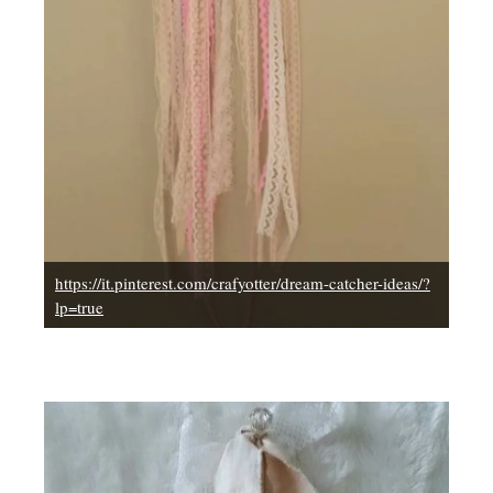
https://it.pinterest.com/crafyotter/dream-catcher-ideas/?
lp=true