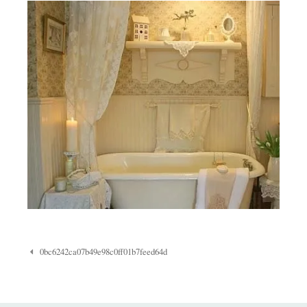
Navigazione
0bc6242ca07b49e98c0ff01b7feed64d
Post