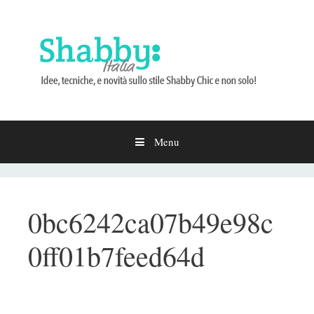
Menu
Vai
al
contenuto
0bc6242ca07b49e98c
0ff01b7feed64d