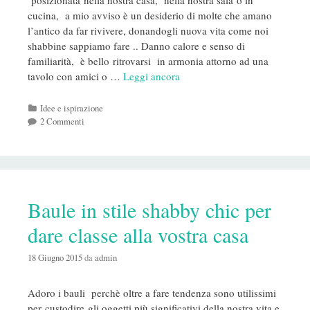
posizionata nella nostra casa, nella nostra sala o in
cucina, a mio avviso è un desiderio di molte che amano
l’antico da far rivivere, donandogli nuova vita come noi
shabbine sappiamo fare .. Danno calore e senso di
familiarità, è bello ritrovarsi in armonia attorno ad una
tavolo con amici o …
Leggi ancora
Categorie
Idee e ispirazione
2 Commenti
Baule in stile shabby chic per
dare classe alla vostra casa
18 Giugno 2015
da
admin
Adoro i bauli perchè oltre a fare tendenza sono utilissimi
per custodire gli oggetti più significativi della nostra vita e